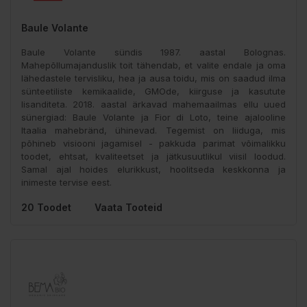
Baule Volante
Baule Volante sündis 1987. aastal Bolognas.
Mahepõllumajanduslik toit tähendab, et valite endale ja oma
lähedastele tervisliku, hea ja ausa toidu, mis on saadud ilma
sünteetiliste kemikaalide, GMOde, kiirguse ja kasutute
lisanditeta. 2018. aastal ärkavad mahemaailmas ellu uued
sünergiad: Baule Volante ja Fior di Loto, teine ​​ajalooline
Itaalia mahebränd, ühinevad. Tegemist on liiduga, mis
põhineb visiooni jagamisel - pakkuda parimat võimalikku
toodet, ehtsat, kvaliteetset ja jätkusuutlikul viisil loodud.
Samal ajal hoides elurikkust, hoolitseda keskkonna ja
inimeste tervise eest.
20 Toodet
Vaata Tooteid