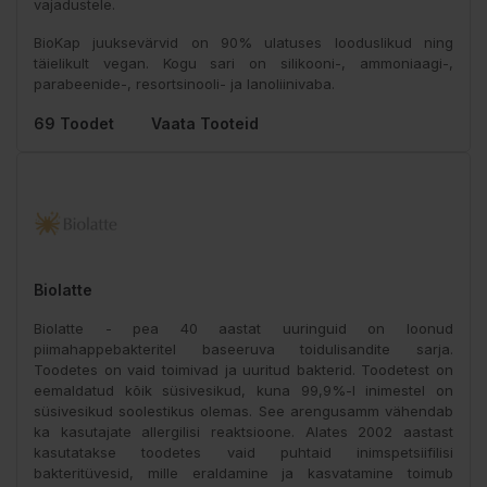
vajadustele.
BioKap juuksevärvid on 90% ulatuses looduslikud ning
täielikult vegan. Kogu sari on silikooni-, ammoniaagi-,
parabeenide-, resortsinooli- ja lanoliinivaba.
69 Toodet
Vaata Tooteid
Biolatte
Biolatte - pea 40 aastat uuringuid on loonud
piimahappebakteritel baseeruva toidulisandite sarja.
Toodetes on vaid toimivad ja uuritud bakterid. Toodetest on
eemaldatud kõik süsivesikud, kuna 99,9%-l inimestel on
süsivesikud soolestikus olemas. See arengusamm vähendab
ka kasutajate allergilisi reaktsioone. Alates 2002 aastast
kasutatakse toodetes vaid puhtaid inimspetsiifilisi
bakteritüvesid, mille eraldamine ja kasvatamine toimub