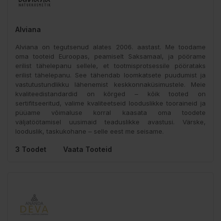
Alviana
Alviana on tegutsenud alates 2006. aastast. Me toodame
oma tooteid Euroopas, peamiselt Saksamaal, ja pöörame
erilist tähelepanu sellele, et tootmisprotsessile pöörataks
erilist tähelepanu. See tähendab loomkatsete puudumist ja
vastutustundlikku lähenemist keskkonnaküsimustele. Meie
kvaliteedistandardid on kõrged – kõik tooted on
sertifitseeritud, valime kvaliteetseid looduslikke tooraineid ja
püüame võimaluse korral kaasata oma toodete
väljatöötamisel uusimaid teaduslikke avastusi. Värske,
looduslik, taskukohane – selle eest me seisame.
3 Toodet
Vaata Tooteid