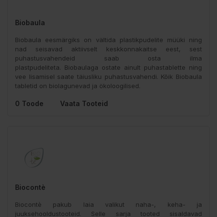
Biobaula
Biobaula eesmärgiks on vältida plastikpudelite müüki ning
nad seisavad aktiivselt keskkonnakaitse eest, sest
puhastusvahendeid saab osta ilma
plastpudeliteta. Biobaulaga ostate ainult puhastablette ning
vee lisamisel saate täiusliku puhastusvahendi. Kõik Biobaula
tabletid on biolagunevad ja ökoloogilised.
0 Toode
Vaata Tooteid
Biocontè
Biocontè pakub laia valikut naha-, keha- ja
juuksehooldustooteid. Selle sarja tooted sisaldavad