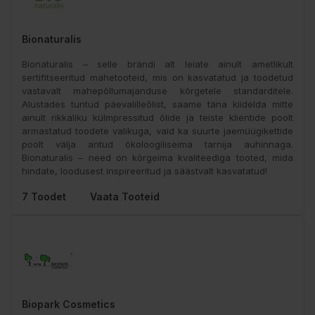
Bionaturalis
Bionaturalis – selle brändi alt leiate ainult ametlikult
sertifitseeritud mahetooteid, mis on kasvatatud ja toodetud
vastavalt mahepõllumajanduse kõrgetele standarditele.
Alustades tuntud päevalilleõlist, saame täna kiidelda mitte
ainult rikkaliku külmpressitud õlide ja teiste klientide poolt
armastatud toodete valikuga, vaid ka suurte jaemüügikettide
poolt välja antud ökoloogiliseima tarnija auhinnaga.
Bionaturalis – need on kõrgeima kvaliteediga tooted, mida
hindate, loodusest inspireeritud ja säästvalt kasvatatud!
7 Toodet
Vaata Tooteid
Biopark Cosmetics