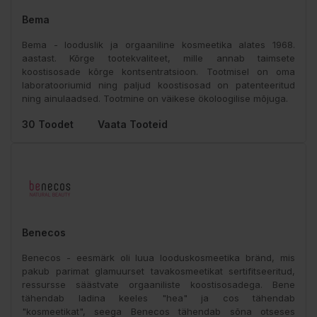
Bema
Bema - looduslik ja orgaaniline kosmeetika alates 1968.
aastast. Kõrge tootekvaliteet, mille annab taimsete
koostisosade kõrge kontsentratsioon. Tootmisel on oma
laboratooriumid ning paljud koostisosad on patenteeritud
ning ainulaadsed. Tootmine on väikese ökoloogilise mõjuga.
30 Toodet
Vaata Tooteid
Benecos
Benecos - eesmärk oli luua looduskosmeetika bränd, mis
pakub parimat glamuurset tavakosmeetikat sertifitseeritud,
ressursse säästvate orgaaniliste koostisosadega. Bene
tähendab ladina keeles "hea" ja cos tähendab
"kosmeetikat", seega Benecos tähendab sõna otseses