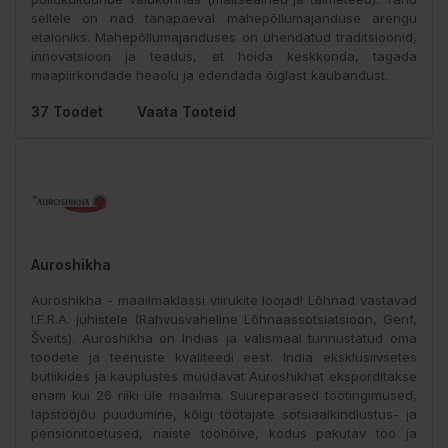
sellele on nad tänapäeval mahepõllumajanduse arengu
etaloniks. Mahepõllumajanduses on ühendatud traditsioonid,
innovatsioon ja teadus, et hoida keskkonda, tagada
maapiirkondade heaolu ja edendada õiglast kaubandust.
37 Toodet
Vaata Tooteid
Auroshikha
Auroshikha - maailmaklassi viirukite loojad! Lõhnad vastavad
I.F.R.A. juhistele (Rahvusvaheline Lõhnaassotsiatsioon, Genf,
Šveits). Auroshikha on Indias ja välismaal tunnustatud oma
toodete ja teenuste kvaliteedi eest. India eksklusiivsetes
butiikides ja kauplustes müüdavat Auroshikhat eksporditakse
enam kui 26 riiki üle maailma. Suurepärased töötingimused,
lapstööjõu puudumine, kõigi töötajate sotsiaalkindlustus- ja
pensionitoetused, naiste tööhõive, kodus pakutav töö ja