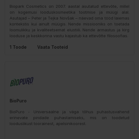
Biopark Cosmetics on 2007. aastal asutatud ettevõte, millel
on kogemusi looduskosmeetika tootmise ja müügi alal.
Asutajad – Peter ja Tejka Novšak – näevad oma tööd laiemas
kontekstis kui ainult müügis. Nende missiooniks on toetada
loomulikku ja kvaliteetsemat elustiili. Nende armastus ja kirg
looduse ja keskkonna vastu kajastub ka ettevõtte filosoofias.
1 Toode
Vaata Tooteid
BioPuro
BioPuro - Universaalne ja väga tõhus puhastusvahend
erinevate pindade puhastamiseks, mis on toodetud
looduslikust toorainest, apelsinikoorest.