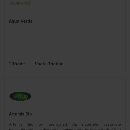
Aqua Verde
1 Toode
Vaata Tooteid
Artemís Bio
Artemis Bio on teerajajad AE nõuetele vastavate
põllukultuuride valdkonnas (maitseained ja taimeteed). Tänu