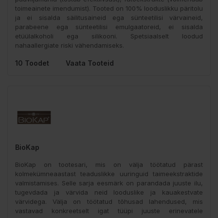
toimeainete imendumist). Tooted on 100% looduslikku päritolu
ja ei sisalda säilitusaineid ega sünteetilisi värvaineid,
parabeene ega sünteetilisi emulgaatoreid, ei sisalda
etüülalkoholi ega silikooni. Spetsiaalselt loodud
nahaallergiate riski vähendamiseks.
10 Toodet
Vaata Tooteid
BioKap
BioKap on tootesari, mis on välja töötatud pärast
kolmekümneaastast teaduslikke uuringuid taimeekstraktide
valmistamises. Selle sarja eesmärk on parandada juuste ilu,
tugevdada ja värvida neid looduslike ja kauakestvate
värvidega. Välja on töötatud tõhusad lahendused, mis
vastavad konkreetselt igat tüüpi juuste erinevatele