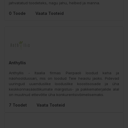
jahvatatud toodeteks, nagu jahu, helbed ja manna.
0 Toode
Vaata Tooteid
Anthyllis
Anthyllis - Itaalia firmas Pierpaoli loodud keha ja
näohooldussari, mis on loodud Teie heaolu jaoks. Pidevad
uuringud uuenduslike looduslike koostisosade ja üha
keskkonnasäästlikumate märgistus- ja pakkematerjalide alal
on muutnud ettevõtte üha konkurentsivõimelisemaks.
7 Toodet
Vaata Tooteid