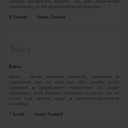
eelkõige suurepärane kvaliteet, mis jääb aasta-aastalt
muutumatuks, on mõned Auroshikha edu põhjused.
8 Toodet
Vaata Tooteid
Babes
Babe`s - täiuslik looduslike vitamiinide, mineraalide ja
supertoitude sari, mis aitab oma keha vormida, tervist
tugevdada ja igapäevastest väljakutsetest üle saada!
Kasutatakse ainult parimaid looduslikke koostisosi, mis on
suures osas värsked, vegan ja mahepõllumajanduslikult
kasvatatud.
1 Toode
Vaata Tooteid