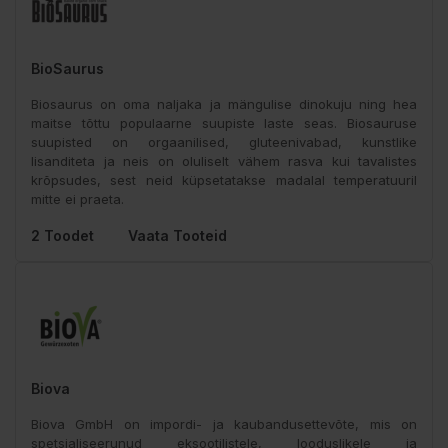
BioSaurus
Biosaurus on oma naljaka ja mängulise dinokuju ning hea
maitse tõttu populaarne suupiste laste seas. Biosauruse
suupisted on orgaanilised, gluteenivabad, kunstlike
lisanditeta ja neis on oluliselt vähem rasva kui tavalistes
krõpsudes, sest neid küpsetatakse madalal temperatuuril
mitte ei praeta.
2 Toodet
Vaata Tooteid
Biova
Biova GmbH on impordi- ja kaubandusettevõte, mis on
spetsialiseerunud eksootilistele, looduslikele ja