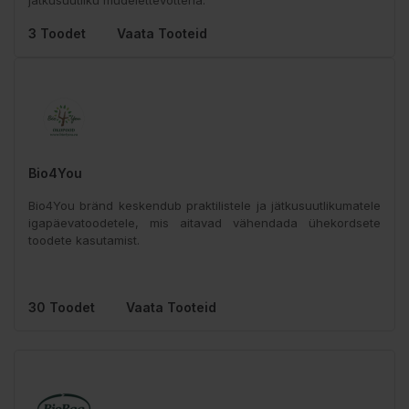
jätkusuutliku mudelettevõttena.
3 Toodet
Vaata Tooteid
Bio4You
Bio4You bränd keskendub praktilistele ja jätkusuutlikumatele
igapäevatoodetele, mis aitavad vähendada ühekordsete
toodete kasutamist.
30 Toodet
Vaata Tooteid