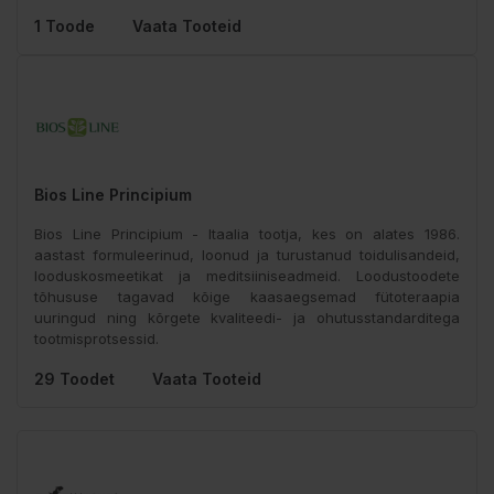
1 Toode
Vaata Tooteid
Bios Line Principium
Bios Line Principium - Itaalia tootja, kes on alates 1986.
aastast formuleerinud, loonud ja turustanud toidulisandeid,
looduskosmeetikat ja meditsiiniseadmeid. Loodustoodete
tõhususe tagavad kõige kaasaegsemad fütoteraapia
uuringud ning kõrgete kvaliteedi- ja ohutusstandarditega
tootmisprotsessid.
29 Toodet
Vaata Tooteid