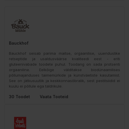
Bauckhof
Bauckhof seisab parima maitse, orgaanilise, uuenduslike
retseptide ja usaldusväärse kvaliteedi eest - eriti
gluteenivabade toodete puhul. Toodang on sada protsenti
orgaaniline. Eelkõige välditakse biodünaamilises
põllumajanduses taimemürkide ja kunstväetiste kasutamist.
See on jätkusuutlik ja keskkonnasõbralik, sest pestitsiidid ei
kuulu ei põllule ega taldrikule.
30 Toodet
Vaata Tooteid