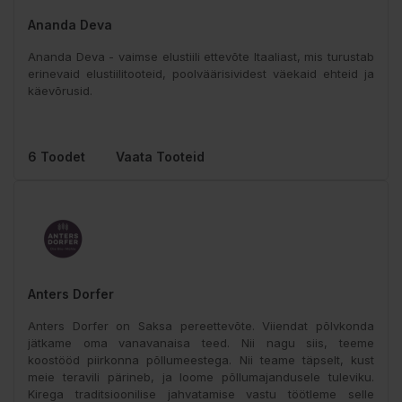
Ananda Deva
Ananda Deva - vaimse elustiili ettevõte Itaaliast, mis turustab
erinevaid elustiilitooteid, poolväärisividest väekaid ehteid ja
käevõrusid.
6 Toodet
Vaata Tooteid
Anters Dorfer
Anters Dorfer on Saksa pereettevõte. Viiendat põlvkonda
jätkame oma vanavanaisa teed. Nii nagu siis, teeme
koostööd piirkonna põllumeestega. Nii teame täpselt, kust
meie teravili pärineb, ja loome põllumajandusele tuleviku.
Kirega traditsioonilise jahvatamise vastu töötleme selle