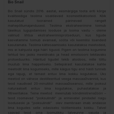
Bio Snail
Bio Snail sündis 2016. aastal, eesmärgiga toota eriti kõrge
kvaliteediga teolima sisaldavaid kosmeetikatooteid. Kõik
kasutatud toorained pärinevad rangelt
mahepõllumajandusest. Teolima ekstraheerimine toimub
täielikus lugupidamises looduse ja looma vastu - oleme
valinud lihtsa ekstraheerimisprotseduuri, kus tigude
kasvatamine toimub avamaal, sööta või keemilisi lisandeid
kasutamata. Teolima kättesaamiseks kasutatakse meetodeid,
mis ei kahjusta ega häiri tigusid. Pigem on teolima kogumine
tehtud teo jaoks meeldivaks ja head emotsiooni tekitavaks
protseduuriks. Häiritud tigudel tekib atsidoos, mille tõttu
muutub lima happeliseks. Sellepärast kasutatakse kahte
meetodit lima kogumiseks, mille käigus tigu end hästi tunneb
ega tajugi, et temast erituv lima kokku kogutakse. Üks
meetod on vähese destilleeritud veega massaaživannid, kus
teod naudivad 20-minutilist massaažiseanssi, mille jooksul
naturaalselt erituv lima kogutakse, puhastatakse ja
filtreeritakse. Teine meetod meenutab kõndimistrenažööri –
teod roomavad “jooksulindil” ja erinevatel pindadel nagu
looduseski ja “jooksulindil” olev membraan imab endasse
lima kogudes selle edasiseks töötlemiseks kokku. Talvel
saavad teod oma loomulikku talveunne vajuda ja