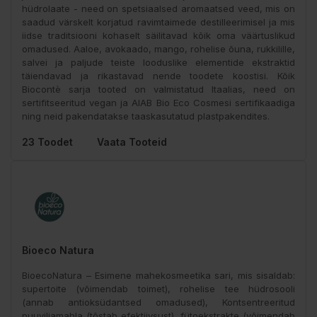
hüdrolaate - need on spetsiaalsed aromaatsed veed, mis on
saadud värskelt korjatud ravimtaimede destilleerimisel ja mis
iidse traditsiooni kohaselt säilitavad kõik oma väärtuslikud
omadused. Aaloe, avokaado, mango, rohelise õuna, rukkilille,
salvei ja paljude teiste looduslike elementide ekstraktid
täiendavad ja rikastavad nende toodete koostisi. Kõik
Biocontè sarja tooted on valmistatud Itaalias, need on
sertifitseeritud vegan ja AIAB Bio Eco Cosmesi sertifikaadiga
ning neid pakendatakse taaskasutatud plastpakendites.
23 Toodet
Vaata Tooteid
Bioeco Natura
BioecoNatura – Esimene mahekosmeetika sari, mis sisaldab:
supertoite (võimendab toimet), rohelise tee hüdrosooli
(annab antioksüdantsed omadused), Kontsentreeritud
puuviljamahla (tõstab efektiivsust), fütoekstrakte (võimendab