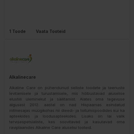
1 Toode
Vaata Tooteid
Alkalinecare
Alkaline Care on pühendunud selliste toodete ja teenuste
levitamisele ja turustamisele, mis hõlbustavad aluselise
elustiili üleminekut ja säilitamist. Alates oma tegevuse
algusest 2012. aastal on nad Hispaanias esindatud
mitmesajas müügikohas nii dieedi- ja toitumispoodides kui ka
apteekides ja loodusapteekides. Lisaks on lai valik
tervisespetsialiste, kes soovitavad ja kasutavad oma
raviplaanides Alkaline Care aluselisi tooteid.