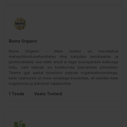
Biona Organic
Biona Organic - Meie tooted on kasvatatud
mahepõllundusettevõtetes ilma kahjulike kemikaalide ja
pestitsiidideta; see mitte ainult ei taga suurepärase maitsega
toitu, vaid kaitseb ka keskkonda tulevastele põlvedele.
Teeme igal aastal koostööd paljude organisatsioonidega,
kelle väärtused on meie omadega kooskõlas, et vastata meie
kogukonna ja planeedi vajadustele.
1 Toode
Vaata Tooteid