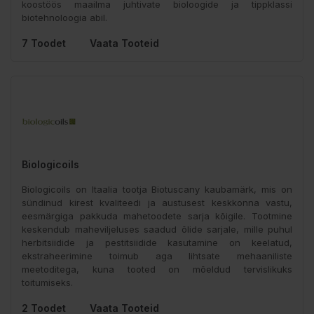
koostöös maailma juhtivate bioloogide ja tippklassi
biotehnoloogia abil.
7 Toodet
Vaata Tooteid
Biologicoils
Biologicoils on Itaalia tootja Biotuscany kaubamärk, mis on
sündinud kirest kvaliteedi ja austusest keskkonna vastu,
eesmärgiga pakkuda mahetoodete sarja kõigile. Tootmine
keskendub maheviljeluses saadud õlide sarjale, mille puhul
herbitsiidide ja pestitsiidide kasutamine on keelatud,
ekstraheerimine toimub aga lihtsate mehaaniliste
meetoditega, kuna tooted on mõeldud tervislikuks
toitumiseks.
2 Toodet
Vaata Tooteid