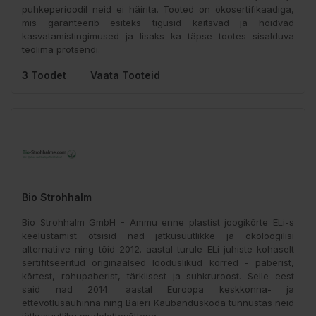
puhkeperioodil neid ei häirita. Tooted on ökosertifikaadiga,
mis garanteerib esiteks tigusid kaitsvad ja hoidvad
kasvatamistingimused ja lisaks ka täpse tootes sisalduva
teolima protsendi.
3 Toodet
Vaata Tooteid
Bio Strohhalm
Bio Strohhalm GmbH - Ammu enne plastist joogikõrte ELi-s
keelustamist otsisid nad jätkusuutlikke ja ökoloogilisi
alternatiive ning tõid 2012. aastal turule ELi juhiste kohaselt
sertifitseeritud originaalsed looduslikud kõrred - paberist,
kõrtest, rohupaberist, tärklisest ja suhkruroost. Selle eest
said nad 2014. aastal Euroopa keskkonna- ja
ettevõtlusauhinna ning Baieri Kaubanduskoda tunnustas neid