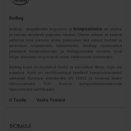
BioBag
Kompostimine
BioBag - Biojäätmete kogumine ja
on oluline
ja kasvav tendents paljudes riikides. Oleme uhked, et saame
sellesse oma panuse anda, pakkudes laia valikut tooteid ja
lahendusi biojäätmete käitlemiseks. BioBagi tootevalikut
peetakse kompostitavate ja biolagunevate toodete turul
kõige laiemaks ning brändi omas valdkonnas tuntuimaks.
BioBag kotid on toodetud Eestis ja esindatud 18nes riigis üle
maailma. Kotid on sertifitseeritud täielikult kompostitavateks
vastavalt Euroopa standardile EN 13432 ja omavad lisaks
rahvusvahelisi TÜV Austria kompostimiskeskkonda
täpsustavaid sertifikaate.
0 Toode
Vaata Tooteid