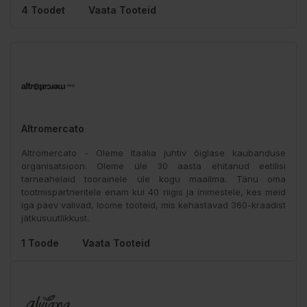
4 Toodet
Vaata Tooteid
Altromercato
Altromercato - Oleme Itaalia juhtiv õiglase kaubanduse
organisatsioon. Oleme üle 30 aasta ehitanud eetilisi
tarneahelaid toorainele üle kogu maailma. Tänu oma
tootmispartneritele enam kui 40 riigis ja inimestele, kes meid
iga päev valivad, loome tooteid, mis kehastavad 360-kraadist
jätkusuutlikkust.
1 Toode
Vaata Tooteid